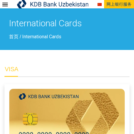
网上银行服务
International Cards
首页
International Cards
/
VISA